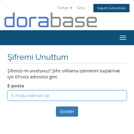
Türkçe
Giriş
Sepeti Görüntüle
Togg
navig
Şifremi Unuttum
Şifrenizi mi unuttunuz? Şifre sıfırlama işlemlerini başlatmak
için EPosta adresinizi girin.
E-posta
Gönder